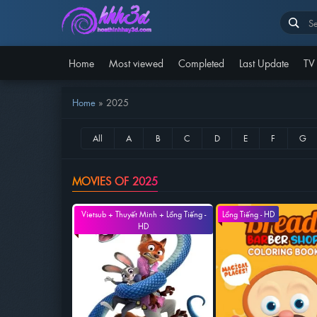
Home
Most viewed
Completed
Last Update
TV
Home
»
2025
MOVIES OF 2025
Vietsub + Thuyết Minh + Lồng Tiếng -
Lồng Tiếng - HD
HD