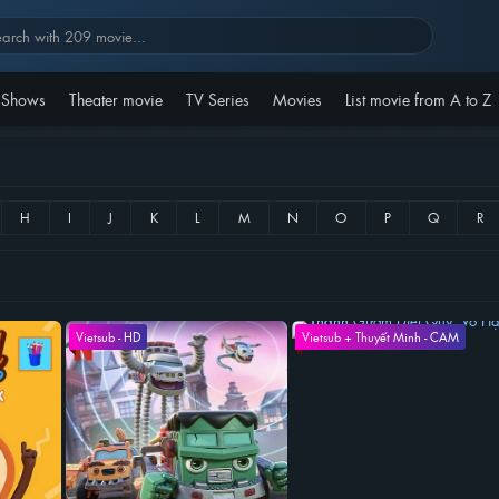
 Shows
Theater movie
TV Series
Movies
List movie from A to Z
Vietsub - HD
Vietsub + Thuyết Minh - CAM