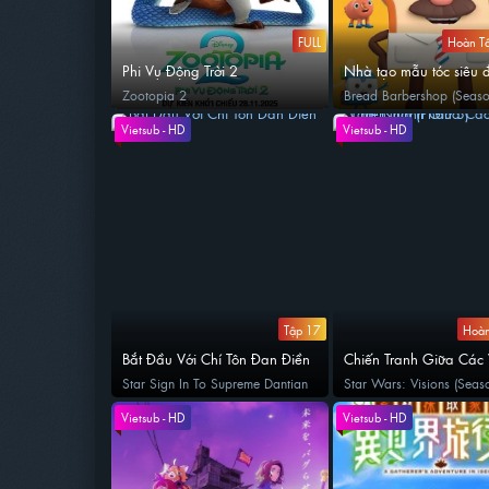
FULL
Hoàn Tấ
Phi Vụ Động Trời 2
Nhà tạo mẫu tóc siêu 
(Phần 4)
Zootopia 2
Bread Barbershop (Seaso
Vietsub - HD
Vietsub - HD
Tập 17
Hoàn
Bắt Đầu Với Chí Tôn Đan Điền
Chiến Tranh Giữa Các 
Tầm Nhìn (Phần 3)
Star Sign In To Supreme Dantian
Star Wars: Visions (Seas
Vietsub - HD
Vietsub - HD