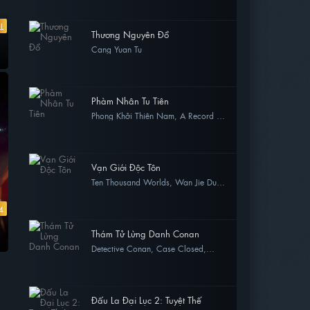
L
Thương Nguyên Đồ
n
Cang Yuan Tu
26 view
Phàm Nhân Tu Tiên
Phong Khởi Thiên Nam, A Record Of
A Mortal's Journey To Immortality,
24 view
Fanren Xiu Xian Chuan Zhi Fanren
Feng Qi Tian Nan
Vạn Giới Độc Tôn
Ten Thousand Worlds, Wan Jie Du
Zun
17 view
4
Thám Tử Lừng Danh Conan
Detective Conan, Case Closed,
Meitantei Conan
15 view
Đấu La Đại Lục 2: Tuyệt Thế