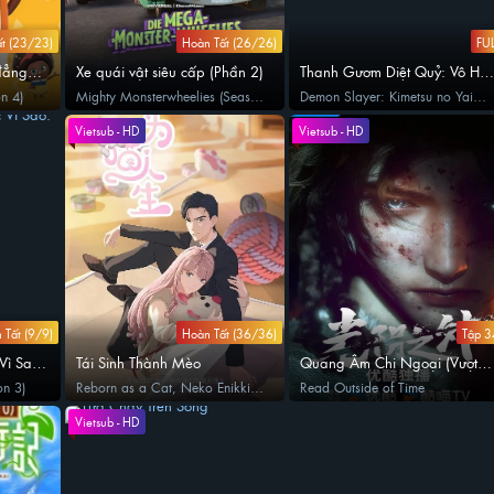
t (23/23)
Hoàn Tất (26/26)
FUL
đẳng
Xe quái vật siêu cấp (Phần 2)
Thanh Gươm Diệt Quỷ: Vô Hạ
Thành
n 4)
Mighty Monsterwheelies (Season
Demon Slayer: Kimetsu no Yaiba
2)
Infinity Castle
Vietsub - HD
Vietsub - HD
 Tất (9/9)
Hoàn Tất (36/36)
Tập 3
Vì Sao:
Tái Sinh Thành Mèo
Quang Âm Chi Ngoại (Vượt
Ranh Giới Thời Gian)
on 3)
Reborn as a Cat, Neko Enikki,
Read Outside of Time
Just for a Meowment, 为喵人生
Vietsub - HD