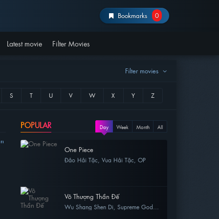
Bookmarks
0
Latest movie
Filter Movies
Filter movies
POPULAR
Day
Week
Month
All
One Piece
Đảo Hải Tặc, Vua Hải Tặc, OP
208 view
Vô Thượng Thần Đế
Wu Shang Shen Di, Supreme God
Emperor
36 view