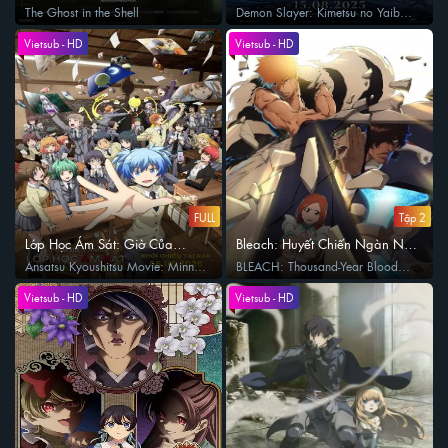
Thành
The Ghost in the Shell
Demon Slayer: Kimetsu no Yaiba
Infinity Castle
Vietsub - HD
Vietsub - HD
FULL
Tập 2
Lớp Học Ám Sát: Giờ Của
Bleach: Huyết Chiến Ngàn Năm
Chúng Ta
- Kiếp Nạn
Ansatsu Kyoushitsu Movie: Minna
BLEACH: Thousand-Year Blood
no Jikan
War - The Calamity
Vietsub - HD
Vietsub - HD