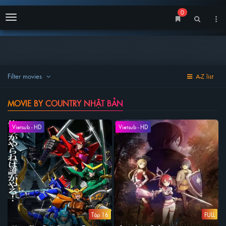
0
Menu
Filter movies
A-Z list
MOVIE BY COUNTRY NHẬT BẢN
Vietsub - HD
Vietsub - HD
Tập 16
FULL