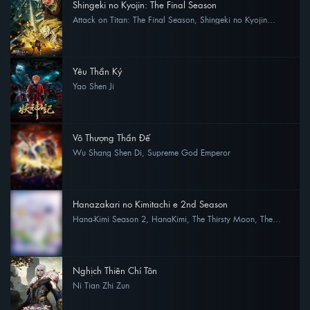
Shingeki no Kyojin: The Final Season
Attack on Titan: The Final Season, Shingeki no Kyojin
Season 4, Attack on Titan Season 4
4 view
Yêu Thần Ký
Yao Shen Ji
4 view
Vô Thượng Thần Đế
Wu Shang Shen Di, Supreme God Emperor
3 view
Hanazakari no Kimitachi e 2nd Season
Hana-Kimi Season 2, HanaKimi, The Thirsty Moon, The
Cage of Summer, Natsu no Ori, Kawaki no Tsuki
2 view
Nghịch Thiên Chí Tôn
Ni Tian Zhi Zun
1 view